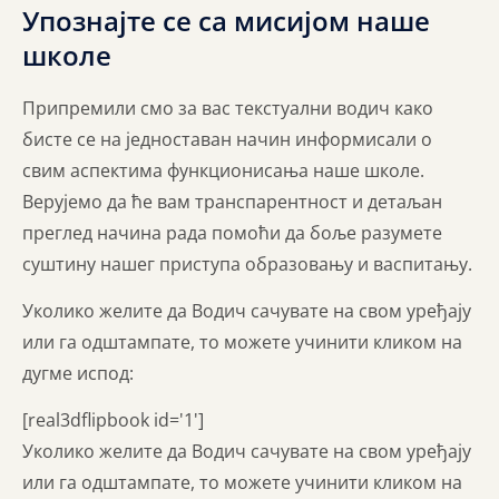
Упознајте се са мисијом наше
школе
Припремили смо за вас текстуални водич како
бисте се на једноставан начин информисали о
свим аспектима функционисања наше школе.
Верујемо да ће вам транспарентност и детаљан
преглед начина рада помоћи да боље разумете
суштину нашег приступа образовању и васпитању.
Уколико желите да Водич сачувате на свом уређају
или га одштампате, то можете учинити кликом на
дугме испод:
[real3dflipbook id='1']
Уколико желите да Водич сачувате на свом уређају
или га одштампате, то можете учинити кликом на