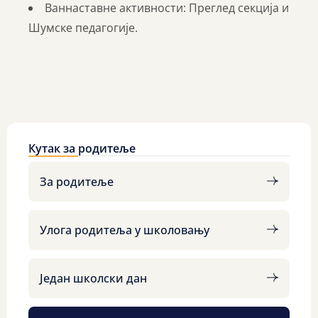
Ваннаставне активности: Преглед секција и
Шумске педагогије.
Кутак за родитеље
За родитеље
Улога родитеља у школовању
Један школски дан