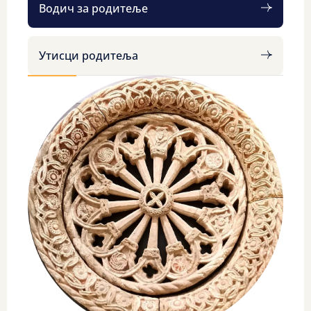
Водич за родитеље
Утисци родитеља