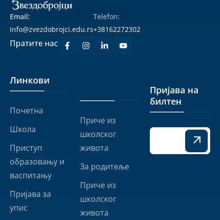
Email:
Telefon:
info@zvezdobrojci.edu.rs
+38162272302
Пратите нас
Линкови
Линкови
Пријава на
билтен
Почетна
Приче из
Школа
школског
Приступ
живота
образовању и
За родитеље
васпитању
Приче из
Пријава за
школског
упис
живота