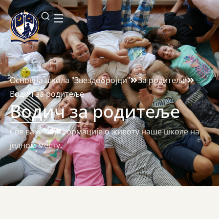
Основна школа "Звездобројци"
За родитеље
Водич за родитеље
Водич за родитеље
Све важне информације о животу наше школе на
једном месту.