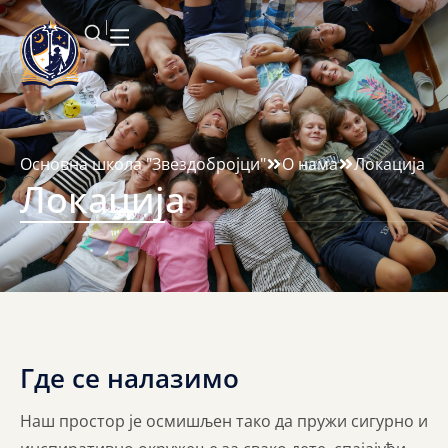
Основна школа "Звездобројци"
О нама
Локација
Локација
Где се налазимо
Наш простор је осмишљен тако да пружи сигурно и