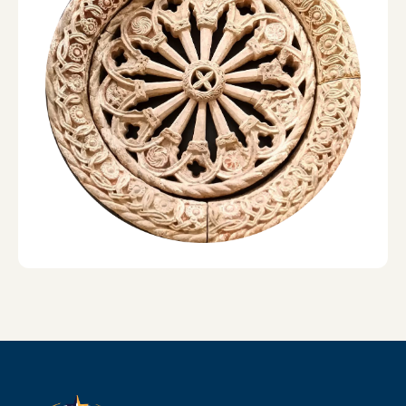
Упознајте
Звездобројце