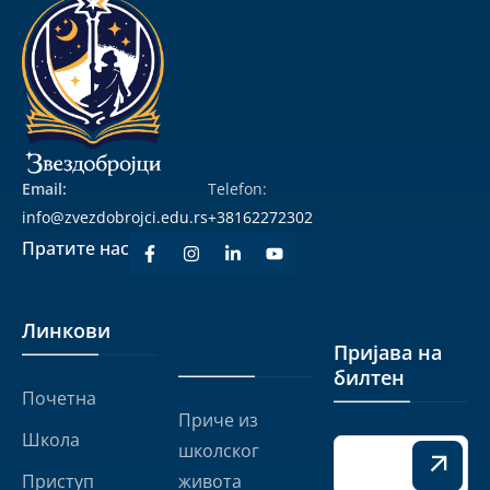
Email:
Telefon:
info@zvezdobrojci.edu.rs
+38162272302
Пратите нас
Линкови
Линкови
Пријава на
билтен
Почетна
Приче из
Школа
школског
Приступ
живота