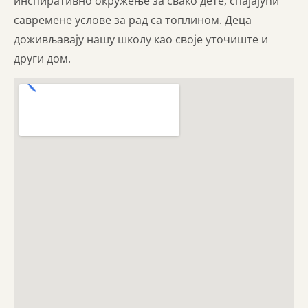
инспиративно окружење за свако дете, спајајући
савремене услове за рад са топлином. Деца
доживљавају нашу школу као своје уточиште и
други дом.