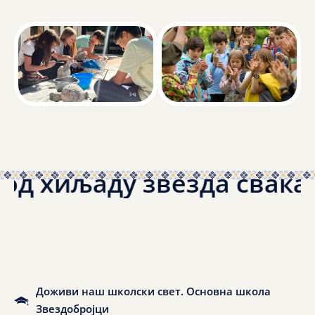
од хиљаду звезда свака к
Доживи наш школски свет. Основна школа
Звездобројци