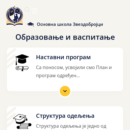
Основна школа Звездобројци
Образовање
и
васпитање
Наставни програм
Са поносом, усвојили смо План и
програм одређен...
Структура одељења
Структура одељења је једно од