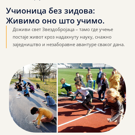
Учионица
без
зидова:
Живимо
оно
што
учимо.
Доживи свет Звездобројаца – тамо где учење
постаје живот кроз надахнуту науку, снажно
заједништво и незаборавне авантуре сваког дана.