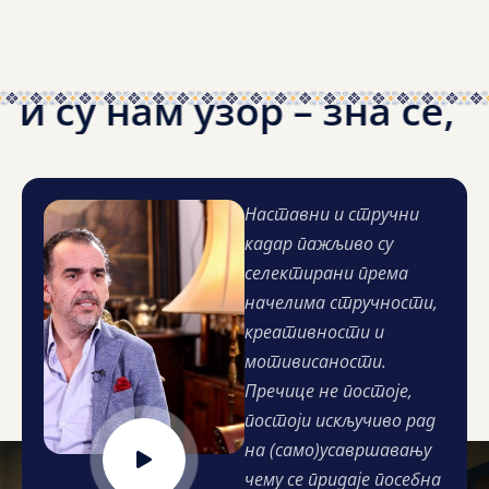
 су нам узор – зна се, 
Наставни и стручни
кадар пажљиво су
селектирани према
начелима стручности,
креативности и
мотивисаности.
Пречице не постоје,
постоји искључиво рад
на (само)усавршавању
чему се придаје посебна