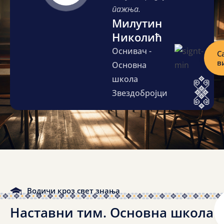
пажња.
Милутин
Николић
Оснивач -
С
в
Основна
школа
Звездобројци
Водичи кроз свет знања
Наставни
тим.
Основна
школа