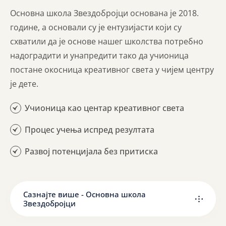
Основна школа Звездобројци основана је 2018.
године, а основали су је ентузијасти који су
схватили да је основе нашег школства потребно
надоградити и унапредити тако да учионица
постане окосница креативног света у чијем центру
је дете.
Учионица као центар креативног света
Процес учења испред резултата
Развој потенцијала без притиска
Сазнајте више - Основна школа
Звездобројци