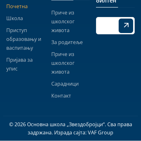
билтен
Почетна
Приче из
Школа
школског
Приступ
живота
образовању и
За родитеље
васпитању
Приче из
Пријава за
школског
упис
живота
Сарадници
Контакт
© 2026 Основна школа „Звездобројци“. Сва права
задржана. Израда сајта:
VAF Group