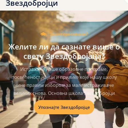
Звездобројци
Заинтересовани?
Желите
ли
да
сазнате
више
о
свету
Звездобројаца?
Истражите наше образовне програме,
посвећеност науци и прилике које нашу школу
чине правим избором за мале истраживаче
великих снова. Основна школа Звездобројци
Упознајте Звездобројце