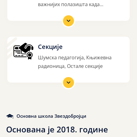
важнијих полазишта када...
Секције
Шумска педагогија, Књижевна
радионица, Остале секције
Основна школа Звездобројци
О
с
н
о
в
а
н
а
ј
е
2
0
1
8
.
г
о
д
и
н
е