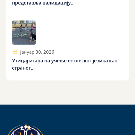
представља валидацију..
јануар 30, 2026
Утицај игара на учење енглеског језика као
страног..