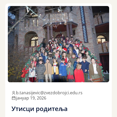
b.tanasijevic@zvezdobrojci.edu.rs
јануар 19, 2026
Утисци родитеља