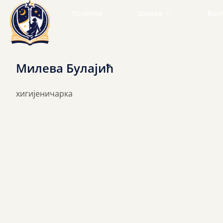
Почетна
Школа
Вас
О нама
П
Милева Булајић
Историја
Н
Наш тим
С
хигијеничарка
Администрација
С
Локација
П
Мисија и визија шко
Школска документац
Речи оснивача