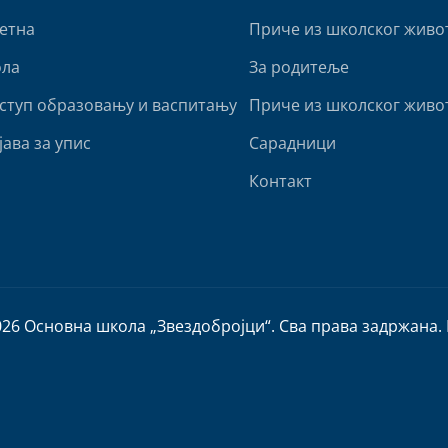
етна
Приче из школског живо
ла
За родитеље
ступ образовању и васпитању
Приче из школског живо
јава за упис
Сарадници
Контакт
026 Основна школа „Звездобројци“. Сва права задржана. 