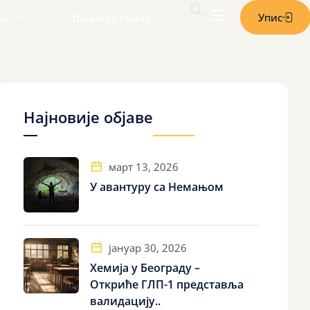
Упис
ље
Школске приче
ње састанака
одитеља у школовању
колски дан
Најновије објаве
а родитеље
родитеља
март 13, 2026
У авантуру са Немањом
јануар 30, 2026
Хемија у Београду –
Откриће ГЛП-1 представља
валидацију..