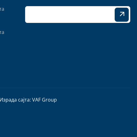
та
та
Израда сајта:
VAF Group