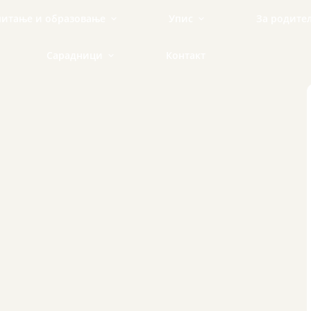
питање и образовање
Упис
За родите
Сарадници
Контакт
риступ образовању и васпитању
Посета школи и заказива
Улога р
аставни програм
Школарина
Један ш
За нове сараднике
труктура одељења
Водич з
Конкурси за посао
екције
Утисци 
Српска школа у Чикагу
рипремна предшколска група
ле
ија