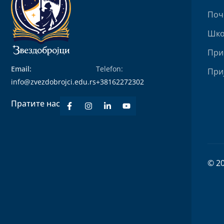
Поч
Шко
При
Email:
Telefon:
При
info@zvezdobrojci.edu.rs
+38162272302
Пратите нас
© 2