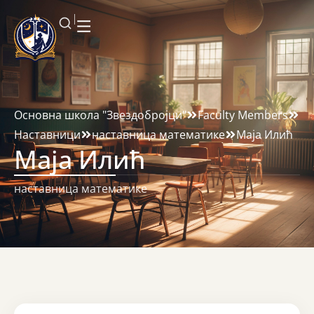
Основна школа "Звездобројци"
Faculty Members
Наставници
наставница математике
Маја Илић
Маја Илић
наставница математике