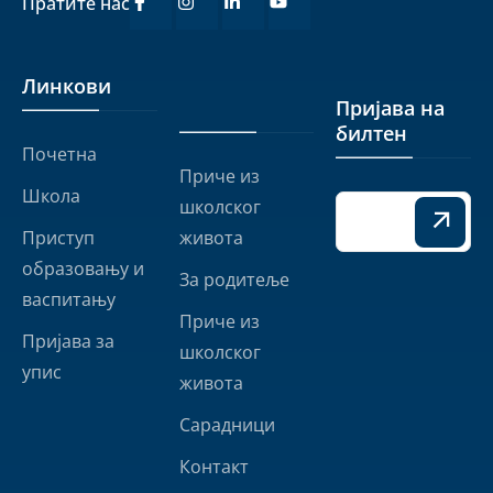
Пратите нас
Линкови
Линкови
Пријава на
билтен
Почетна
Приче из
Школа
школског
Приступ
живота
образовању и
За родитеље
васпитању
Приче из
Пријава за
школског
упис
живота
Сарадници
Контакт