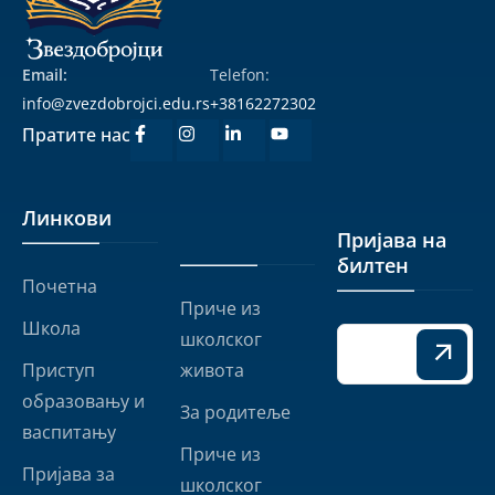
Email:
Telefon:
info@zvezdobrojci.edu.rs
+38162272302
Пратите нас
Линкови
Линкови
Пријава на
билтен
Почетна
Приче из
Школа
школског
Приступ
живота
образовању и
За родитеље
васпитању
Приче из
Пријава за
школског