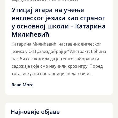
Утицај игара на учење
енглеског језика као страног
у основној школи – Катарина
Милићевић
Катарина Милићевић, наставник енглеског
језика у ОШ „Звездобројци” Апстракт: Већина
нас би се сложила да је тешко заборавити
садржаје које смо научили кроз игру. Поред
тога, искусни наставници, педагози и...
Read More
Најновије објаве