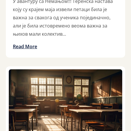
У авантуру са Немањом!!!​ Теренска настава
коју су крајем маја извели петаци била је
важна за свакога од ученика појединачно,
али је била истовремено веома важна за
њихов мали колектив...
Read More