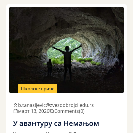
Школске приче
b.tanasijevic@zvezdobrojci.edu.rs
март 13, 2026
Comments
(0)
У авантуру са Немањом