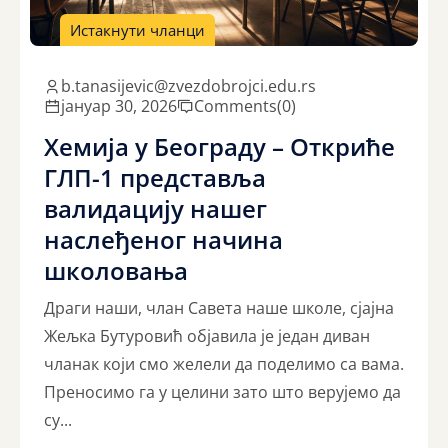
Истакнути чланци
b.tanasijevic@zvezdobrojci.edu.rs
јануар 30, 2026
Comments
(0)
Хемија у Београду – Откриће
ГЛП-1 представља
валидацију нашег
наслеђеног начина
школовања
Драги наши, члан Савета наше школе, сјајна
Жељка Бутуровић објавила је један диван
чланак који смо желели да поделимо са вама.
Преносимо га у целини зато што верујемо да
су...